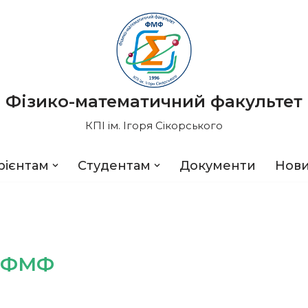
Фізико-математичний факультет
КПІ ім. Ігоря Сікорського
рієнтам
Студентам
Документи
Нов
с ФМФ