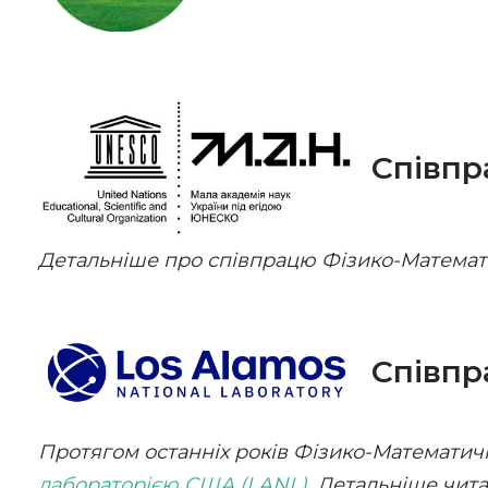
Співпр
Детальніше про співпрацю Фізико-Математ
Співпр
Протягом останніх років Фізико-Математич
лабораторією США (LANL)
. Детальніше чит