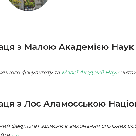
аця з Малою Академією Наук
ичного факультету та
Малої Академії Наук
читай
аця з Лос Аламосською Наці
ний факультет здійснює виконання спільних
ро
айте
тут
.