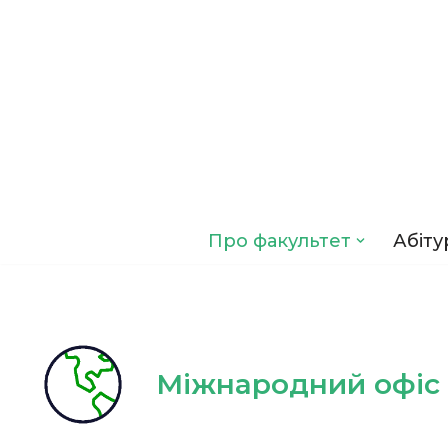
Перейти
до
вмісту
Про факультет
Абіту
Міжнародний офі