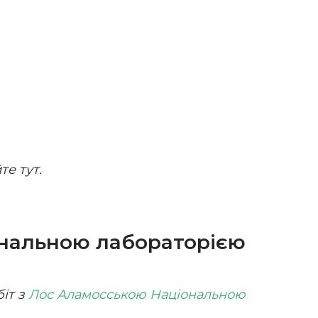
те тут.
ональною лабораторією
біт з
Лос Аламосською Національною