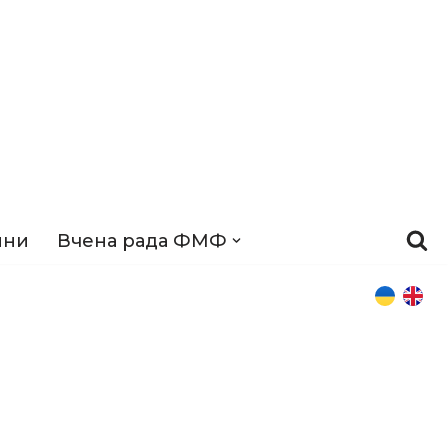
ини
Вчена рада ФМФ