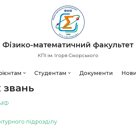
Фізико-математичний факультет
КПІ ім. Ігоря Сікорського
рієнтам
Студентам
Документи
Нов
 звань
ФМФ
ктурного підрозділу