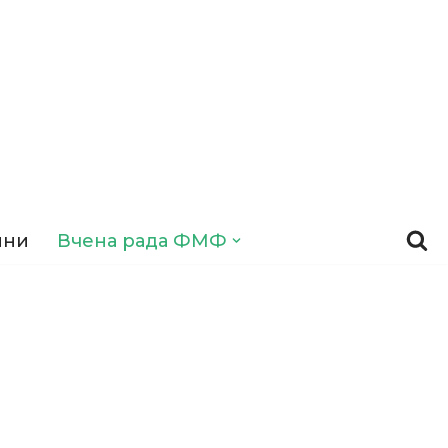
ини
Вчена рада ФМФ