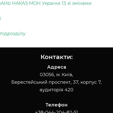
Ь НАКАЗ МОН України 13 зі змінами
ї
підрозділу
Контакти:
Адреса
03056, м. Київ,
Берестейський проспект, 37, корпус 7,
аудиторія 420
Телефон
+38-044-204-82-51