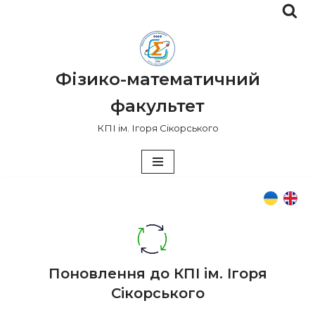
Перейти
до
вмісту
Фізико-математичний
факультет
КПІ ім. Ігоря Сікорського
Поновлення до КПІ ім. Ігоря
Сікорського