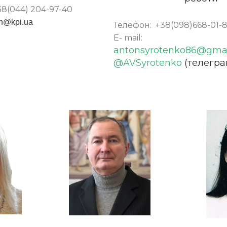
38(044) 204-97-40
n@kpi.ua
Телефон:
+38(098)668-01-
E- mail:
antonsyrotenko86@gma
@AVSyrotenko
(телегра