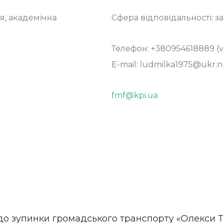
я, академічна
Сфера відповідальності: з
Телефон: +380954618889 (vi
E-mail: ludmilka1975@ukr.n
fmf@kpi.ua
 до зупинки громадського транспорту «Олекси Тих