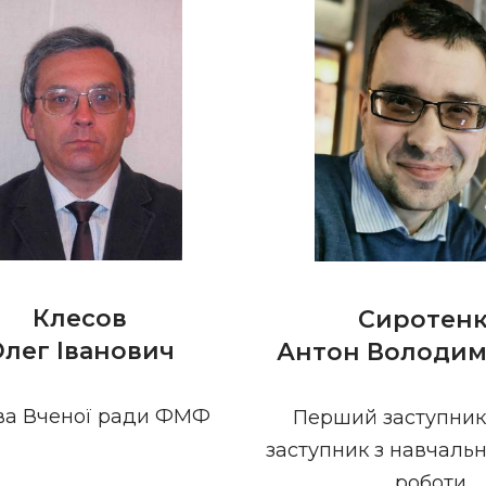
Клесов
Сиротен
лег Іванович
Антон Володи
ва Вченої ради ФМФ
Перший заступник
заступник з навчальн
роботи