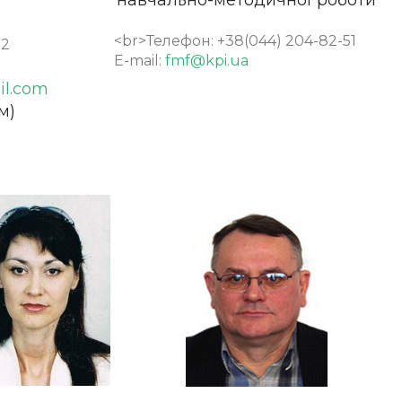
навчально-методичної роботи
<br>Телефон: +38(044) 204-82-51
82
E-mail:
fmf@kpi.ua
il.com
м)