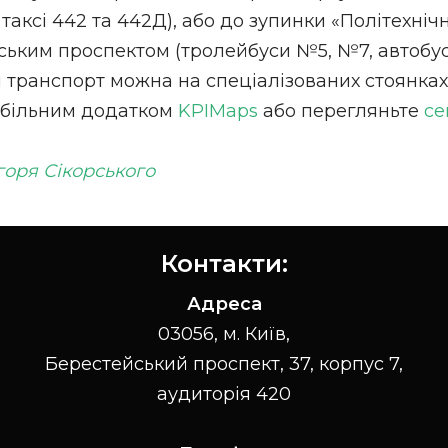
таксі 442 та 442Д), або до зупинки «Політехніч
ким проспектом (тролейбуси №5, №7, автобус 
 транспорт можна на спеціалізованих стоянках.
мобільним додатком
KPIMaps
або перегляньте
се
горя Сікорського
Контакти:
Адреса
03056, м. Київ,
Берестейський проспект, 37, корпус 7,
аудиторія 420