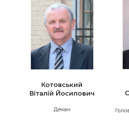
Котовський
О
Віталій Йосипович
Декан
Голо