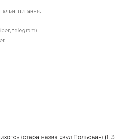
агальні питання.
ber, telegram)
et
ого» (стара назва «вул.Польова») (1, 3