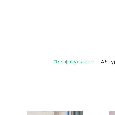
Перейти
до
вмісту
Про факультет
Абіту