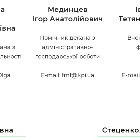
ва
І
Мединцев
Тетян
Ігор Анатолійович
івна
Вче
Помічник декана з
ана з
ф
адміністративно-
льності
господарської роботи
Olga
E-mai
E-mail: fmf@kpi.ua
ївна
Стеценко