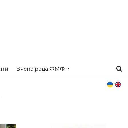
ини
Вчена рада ФМФ
у