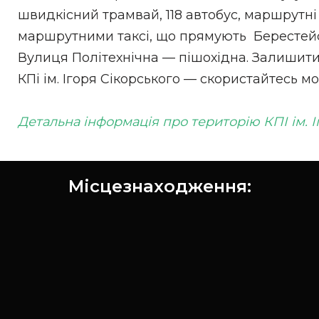
швидкісний трамвай, 118 автобус, маршрутні 
маршрутними таксі, що прямують Берестейсь
Вулиця Політехнічна — пішохідна. Залишити
КПі ім. Ігоря Сікорського — скористайтесь 
Детальна інформація про територію КПІ ім. І
Місцезнаходження: