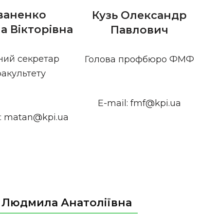
ваненко
Кузь Олександр
а Вікторівна
Павлович
ний секретар
Голова профбюро ФМФ
акультету
E-mail: fmf@kpi.ua
l: matan@kpi.ua
 Людмила Анатоліївна