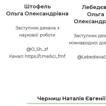
Штофель
Лебедє
Ольга Олександрівна
Ольга
Олександр
Заступник декана з
наукової роботи
Заступник дек
міжнародної дія
@O_Sh_zf
Канал: https://t.me/sci_fmf
@Lebedieva
Черниш Наталія Євгені