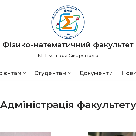
Фізико-математичний факультет
КПІ ім. Ігоря Сікорського
рієнтам
Студентам
Документи
Нов
Адміністрація факультет