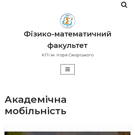
Перейти
до
вмісту
Фізико-математичний
факультет
КПІ ім. Ігоря Сікорського
Академічна
мобільність