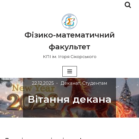
Перейти
до
вмісту
Фізико-математичний
факультет
КПІ ім. Ігоря Сікорського
22.12.2025
Деканат
,
Студентам
Вітання декана